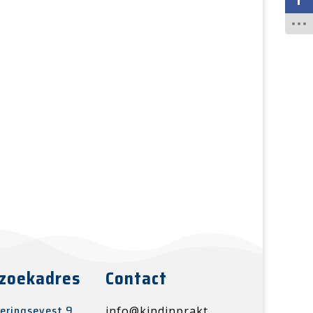
zoekadres
Contact
eringsevest 9,
info@kindinprakt