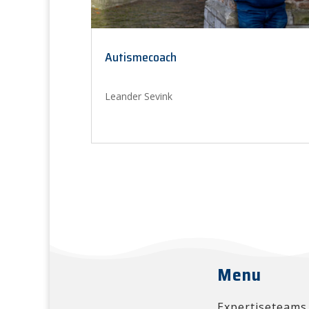
Autismecoach
Leander Sevink
Menu
Expertiseteams